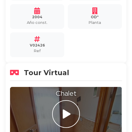
2004
ODº
Año const.
Planta
V02426
Ref
Tour Virtual