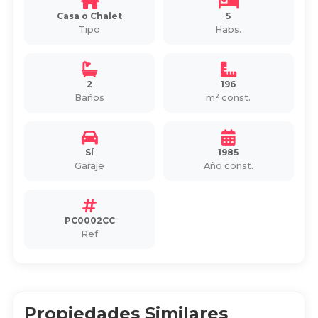
Casa o Chalet
5
Tipo
Habs.
2
196
Baños
m² const.
Sí
1985
Garaje
Año const.
PC0002CC
Ref
Propiedades Similares