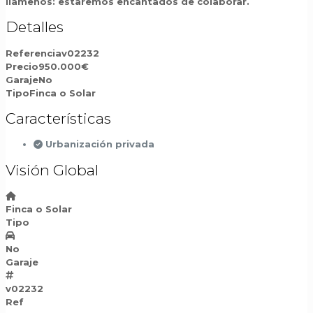
llámenos: estaremos encantados de colaborar.
Detalles
Referencia
v02232
Precio
950.000€
Garaje
No
Tipo
Finca o Solar
Características
Urbanización privada
Visión Global
Finca o Solar
Tipo
No
Garaje
v02232
Ref