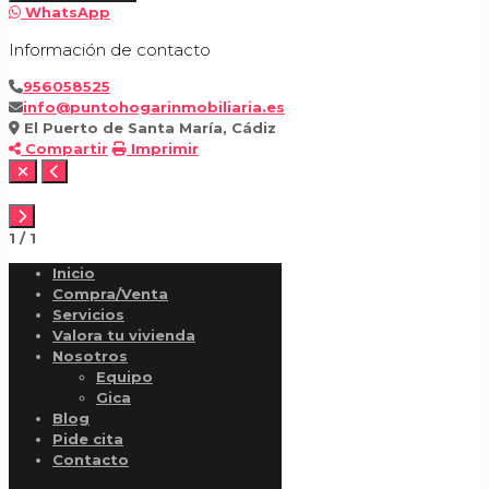
WhatsApp
Información de contacto
956058525
info@puntohogarinmobiliaria.es
El Puerto de Santa María, Cádiz
Compartir
Imprimir
1
/
1
Inicio
Compra/Venta
Servicios
Valora tu vivienda
Nosotros
Equipo
Gica
Blog
Pide cita
Contacto