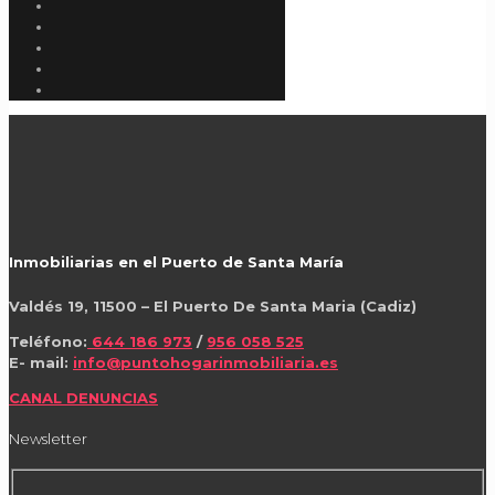
Inmobiliarias en el Puerto de Santa María
Valdés 19, 11500 – El Puerto De Santa Maria (Cadiz)
Teléfono:
644 186 973
/
956 058 525
E- mail:
info@puntohogarinmobiliaria.es
CANAL DENUNCIAS
Newsletter