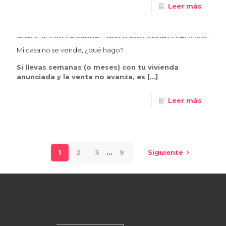
Leer más
Mi casa no se vende, ¿qué hago?
Si llevas semanas (o meses) con tu vivienda
anunciada y la venta no avanza, es
[…]
Leer más
1
2
3
...
9
Siguiente