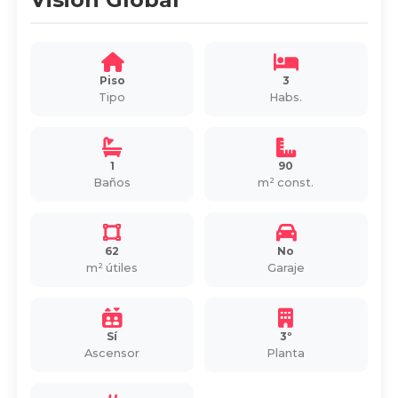
Piso
3
Tipo
Habs.
1
90
Baños
m² const.
62
No
m² útiles
Garaje
Sí
3º
Ascensor
Planta