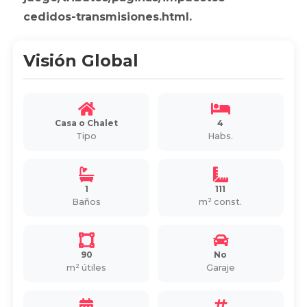
cedidos-transmisiones.html.
Visión Global
Casa o Chalet
4
Tipo
Habs.
1
111
Baños
m² const.
90
No
m² útiles
Garaje