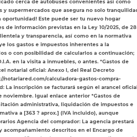
Ubicado cerca de autobuses convenientes así como
les y supermercados que asegura no solo tranquilida
la oportunidad! Este puede ser tu nuevo hogar
s de información previstas en la Ley 10/2025, de 28
lientela y transparencia, así como en la normativa
uye los gastos e impuestos inherentes a la
os o con posibilidad de calcularlos a continuación;
I.A. en la visita a inmuebles, o antes. *Gastos de
el notarial oficial: Anexo I, del Real Decreto
s://notariared.com/calculadora-gastos-compra-
 La inscripción se facturará según el arancel oficial
e noviembre. Igual enlace anterior *Gastos de
mitación administrativa, liquidación de impuestos e
mativa a [363 ? aprox.] (IVA incluido), aunque
orarios Agencia del comprador: La agencia prestará
o y acompañamiento descritos en el Encargo de