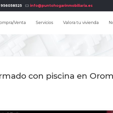
956058525
info@puntohogarinmobiliaria.es
ompra/Venta
Servicios
Valora tu vivienda
N
ormado con piscina en Oro
1
/
2