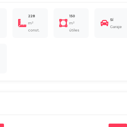
228
150
Sí
m²
m²
Garaje
const.
útiles