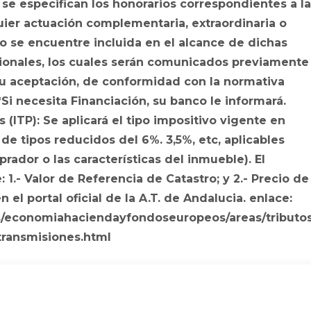
 se especifican los honorarios correspondientes a l
uier actuación complementaria, extraordinaria o
o se encuentre incluida en el alcance de dichas
ionales, los cuales serán comunicados previamente
 su aceptación, de conformidad con la normativa
*Si necesita Financiación, su banco le informará.
(ITP): Se aplicará el tipo impositivo vigente en
de tipos reducidos del 6%. 3,5%, etc, aplicables
rador o las características del inmueble). El
1.- Valor de Referencia de Catastro; y 2.- Precio de
 el portal oficial de la A.T. de Andalucia. enlace:
s/economiahaciendayfondoseuropeos/areas/tributo
transmisiones.html