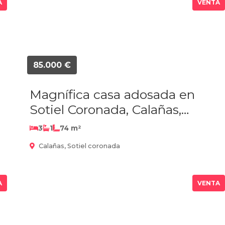
A
VENTA
85.000 €
Magnífica casa adosada en
Sotiel Coronada, Calañas,
Huelva!!!
3
1
74 m²
Calañas, Sotiel coronada
A
VENTA