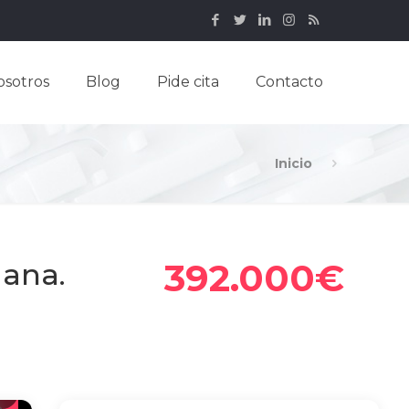
osotros
Blog
Pide cita
Contacto
Inicio
392.000€
mana.
9