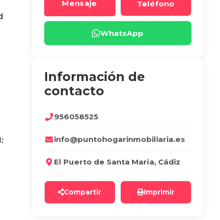
Mensaje
Teléfono
d
WhatsApp
Información de
contacto
956058525
info@puntohogarinmobiliaria.es
:
El Puerto de Santa María, Cádiz
Compartir
Imprimir