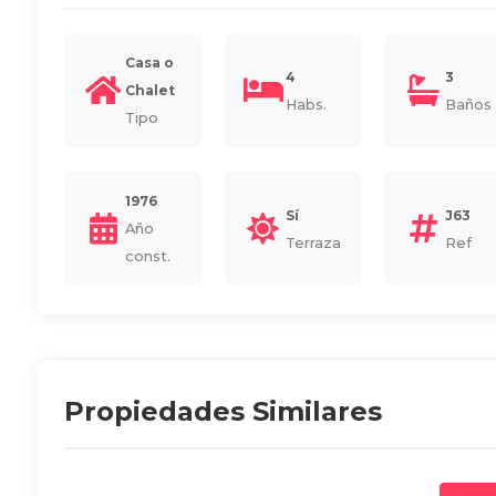
Casa o
4
3
Chalet
Habs.
Baños
Tipo
1976
Sí
J63
Año
Terraza
Ref
const.
Propiedades Similares