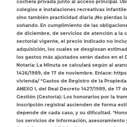
cochera privada junto al acceso principal. 
colegios e instalaciones recreativas infanti
sino también practicidad diaria ¡No pierdas 
soñando. En cumplimiento de las obligacione
de diciembre, de servicios de atención a la c
sectorial vigente, el precio indicado no incl
adquisición, los cuales se desglosan estimad
los gastos más ajustados serán dados en el D.
Notaría: La Minuta se calculará según al aranc
1426/1989, de 17 de noviembre. Enlace: http
vivienda/ *Gastos de Registro de la Propiedad:
ANEXO I, del Real Decreto 1427/1989, de 17 d
Gestión (Gestoría): Los honorarios por la tra
inscripción registral ascienden de forma esti
depende de cada caso, y su dificultad. *Hon
los servicios de información, asesoramient