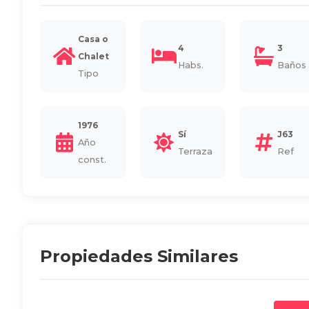
Casa o
4
3
Chalet
Habs.
Baños
Tipo
1976
Sí
J63
Año
Terraza
Ref
const.
Propiedades Similares