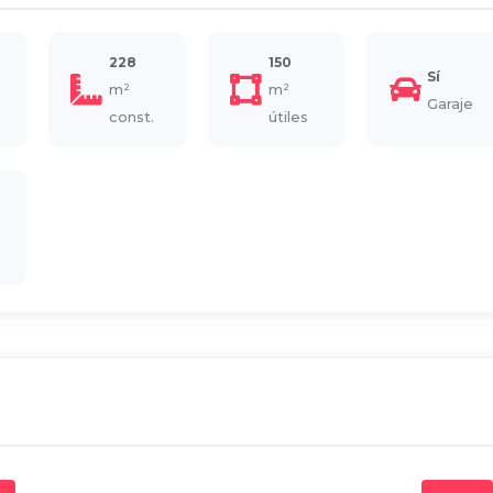
228
150
Sí
m²
m²
Garaje
const.
útiles