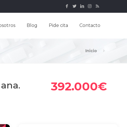
osotros
Blog
Pide cita
Contacto
Inicio
392.000€
mana.
9