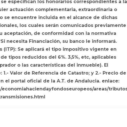
 se especifican los honorarios correspondientes a l
uier actuación complementaria, extraordinaria o
o se encuentre incluida en el alcance de dichas
ionales, los cuales serán comunicados previamente
 su aceptación, de conformidad con la normativa
*Si necesita Financiación, su banco le informará.
(ITP): Se aplicará el tipo impositivo vigente en
de tipos reducidos del 6%. 3,5%, etc, aplicables
rador o las características del inmueble). El
1.- Valor de Referencia de Catastro; y 2.- Precio de
 el portal oficial de la A.T. de Andalucia. enlace:
s/economiahaciendayfondoseuropeos/areas/tributo
transmisiones.html