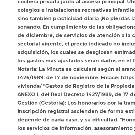
cochera privada junto al acceso principal. 
colegios e instalaciones recreativas infanti
sino también practicidad diaria ¡No pierdas 
soñando. En cumplimiento de las obligacione
de diciembre, de servicios de atención a la c
sectorial vigente, el precio indicado no incl
adquisición, los cuales se desglosan estimad
los gastos más ajustados serán dados en el D.
Notaría: La Minuta se calculará según al aranc
1426/1989, de 17 de noviembre. Enlace: http
vivienda/ *Gastos de Registro de la Propiedad:
ANEXO I, del Real Decreto 1427/1989, de 17 d
Gestión (Gestoría): Los honorarios por la tra
inscripción registral ascienden de forma esti
depende de cada caso, y su dificultad. *Hon
los servicios de información, asesoramient