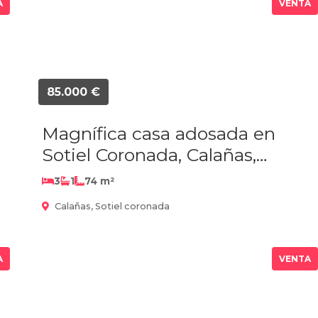
A
VENTA
85.000 €
Magnífica casa adosada en
Sotiel Coronada, Calañas,
Huelva!!!
3
1
74 m²
Calañas, Sotiel coronada
A
VENTA