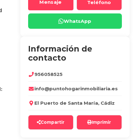
Mensaje
Teléfono
d
WhatsApp
Información de
contacto
956058525
info@puntohogarinmobiliaria.es
:
El Puerto de Santa María, Cádiz
Compartir
Imprimir