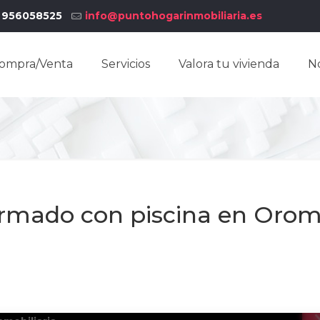
956058525
info@puntohogarinmobiliaria.es
ompra/Venta
Servicios
Valora tu vivienda
N
ormado con piscina en Oro
1
/
2