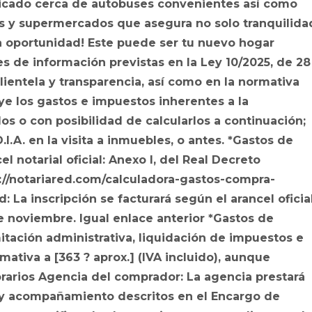
Ubicado cerca de autobuses convenientes así como
les y supermercados que asegura no solo tranquilida
la oportunidad! Este puede ser tu nuevo hogar
s de información previstas en la Ley 10/2025, de 28
lientela y transparencia, así como en la normativa
uye los gastos e impuestos inherentes a la
os o con posibilidad de calcularlos a continuación;
I.A. en la visita a inmuebles, o antes. *Gastos de
el notarial oficial: Anexo I, del Real Decreto
s://notariared.com/calculadora-gastos-compra-
 La inscripción se facturará según el arancel oficial
e noviembre. Igual enlace anterior *Gastos de
mitación administrativa, liquidación de impuestos e
mativa a [363 ? aprox.] (IVA incluido), aunque
orarios Agencia del comprador: La agencia prestará
o y acompañamiento descritos en el Encargo de