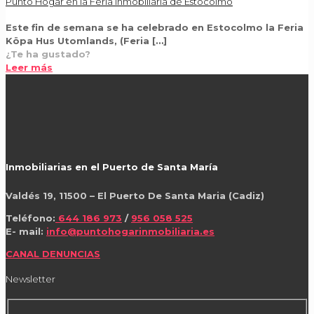
Punto Hogar en la Feria Inmobiliaria de Estocolmo
Este fin de semana se ha celebrado en Estocolmo la Feria
Köpa Hus Utomlands, (Feria
[…]
¿Te ha gustado?
Leer más
Inmobiliarias en el Puerto de Santa María
Valdés 19, 11500 – El Puerto De Santa Maria (Cadiz)
Teléfono:
644 186 973
/
956 058 525
E- mail:
info@puntohogarinmobiliaria.es
CANAL DENUNCIAS
Newsletter